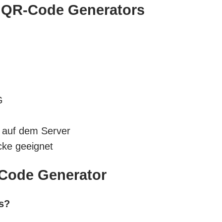
n QR-Code Generators
G
 auf dem Server
cke geeignet
Code Generator
s?