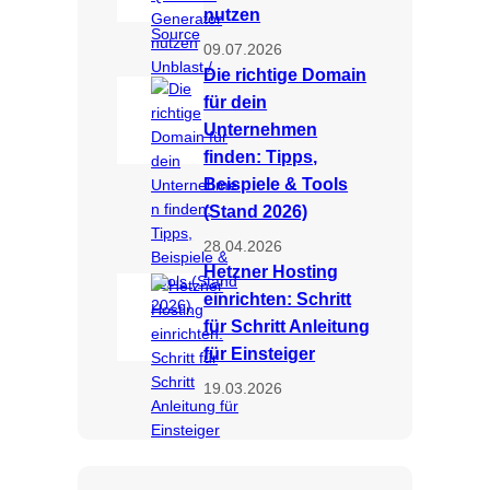
nutzen
Source
09.07.2026
Unblast
/
Die richtige Domain
für dein
Unternehmen
finden: Tipps,
Beispiele & Tools
(Stand 2026)
28.04.2026
Hetzner Hosting
einrichten: Schritt
für Schritt Anleitung
für Einsteiger
19.03.2026